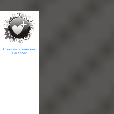
Стани почитател във
Facebook