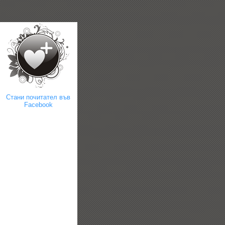
Стани почитател във
Facebook