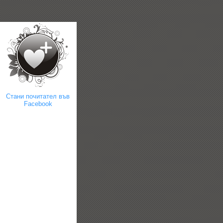
Стани почитател във
Facebook