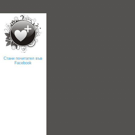
Стани почитател във
Facebook