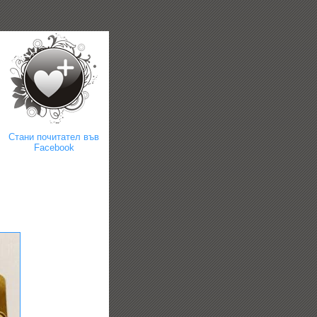
Стани почитател във
Facebook