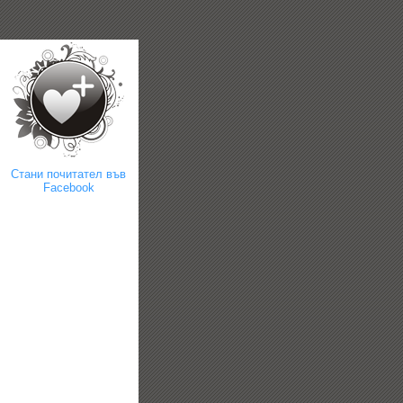
Стани почитател във
Facebook