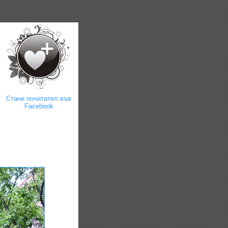
Стани почитател във
Facebook